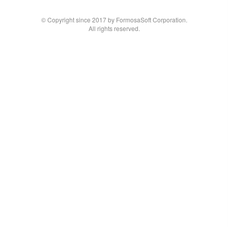
© Copyright since 2017 by FormosaSoft Corporation.
All rights reserved.