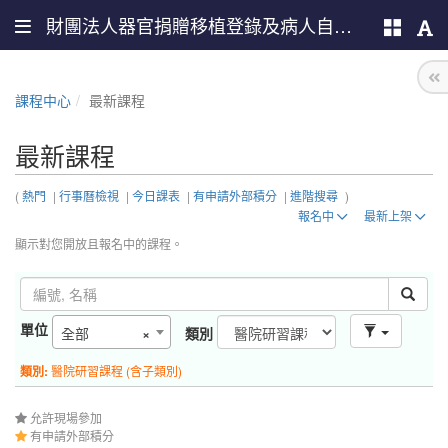
財團法人器官捐贈移植登錄及病人自主推廣中心
課程中心
最新課程
最新課程
(
熱門
|
行事曆檢視
|
今日課表
|
有申請外部積分
|
進階搜尋
)
報名中
最新上架
顯示對您開放且報名中的課程。
單位
全部
×
類別
類別:
醫院研習課程 (含子類別)
允許現場參加
有申請外部積分