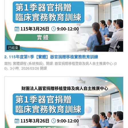
已結束
2. 115年度第1季【實體】器官捐贈移植實務教育訓練
類別: 實體課程 (系統預設), 開課: 器官捐贈移植登錄及病人自主推廣中心 (0
0), 3小時,
2026/03/26
開課