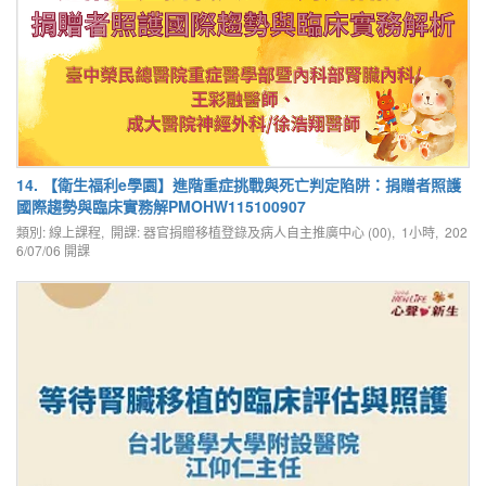
14. 【衛生福利e學園】進階重症挑戰與死亡判定陷阱：捐贈者照護
國際趨勢與臨床實務解PMOHW115100907
類別: 線上課程, 開課: 器官捐贈移植登錄及病人自主推廣中心 (00), 1小時,
202
6/07/06
開課