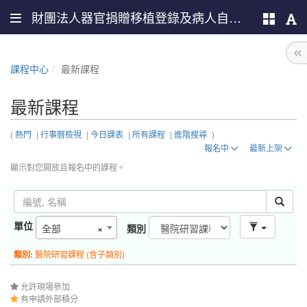
財團法人器官捐贈移植登錄及病人自主推廣中心
課程中心
最新課程
最新課程
(
熱門
|
行事曆檢視
|
今日課表
|
所有課程
|
進階搜尋
)
報名中
最新上架
顯示對您開放且報名中的課程。
單位
全部
×
類別
類別:
醫院研習課程 (含子類別)
允許現場參加
有申請外部積分