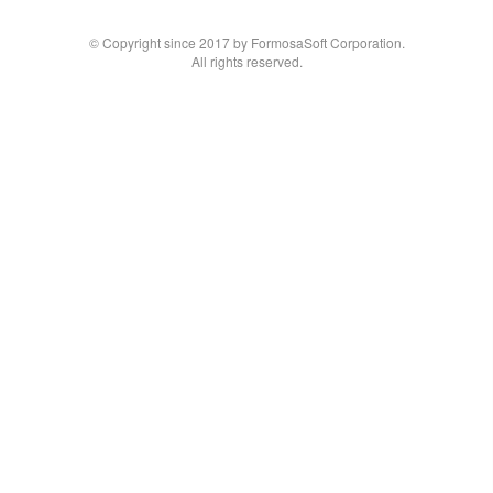
© Copyright since 2017 by FormosaSoft Corporation.
All rights reserved.