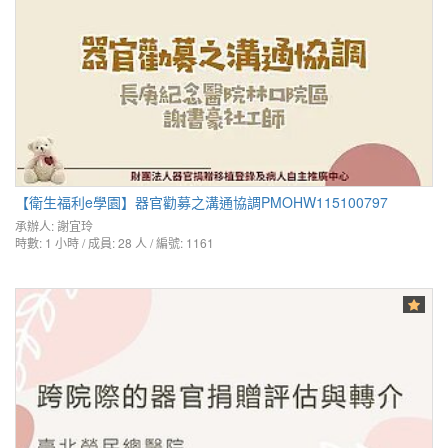
【衛生福利e學園】器官勸募之溝通協調PMOHW115100797
承辦人:
謝宜玲
時數: 1 小時 / 成員: 28 人 / 編號: 1161