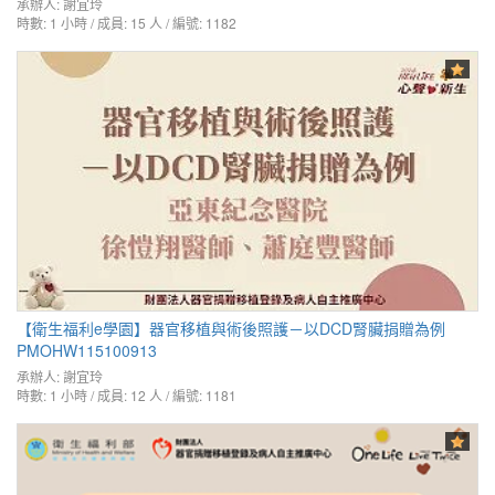
承辦人:
謝宜玲
時數: 1 小時 / 成員: 15 人 / 編號: 1182
【衛生福利e學園】器官移植與術後照護－以DCD腎臟捐贈為例
PMOHW115100913
承辦人:
謝宜玲
時數: 1 小時 / 成員: 12 人 / 編號: 1181