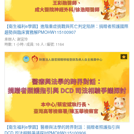
【衛生福利e學園】進階重症挑戰與死亡判定陷阱：捐贈者照護國際
趨勢與臨床實務解PMOHW115100907
承辦人:
謝宜玲
時數: 1 小時 / 成員: 16 人 / 編號: 1164
【衛生福利e學園】醫療與法學的跨界對話：捐贈者照護指引與
DCD 司法相驗爭議探討PMOHW115100906