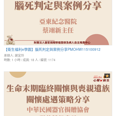
【衛生福利e學園】腦死判定與案例分享PMOHW115100912
承辦人:
謝宜玲
時數: 1 小時 / 成員: 18 人 / 編號: 1174