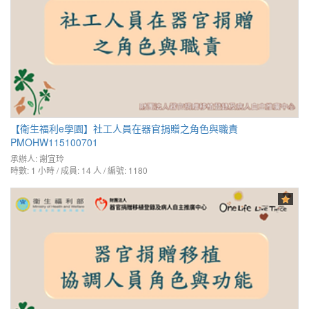
【衛生福利e學園】社工人員在器官捐贈之角色與職責
PMOHW115100701
承辦人:
謝宜玲
時數: 1 小時 / 成員: 14 人 / 編號: 1180