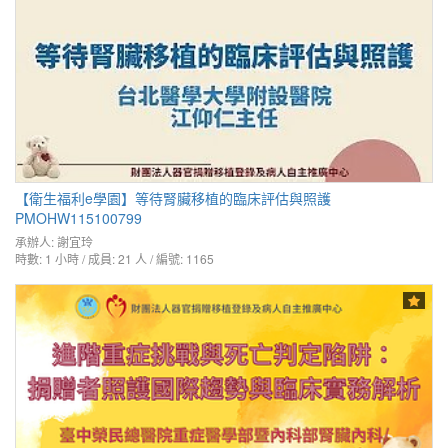
【衛生福利e學園】等待腎臟移植的臨床評估與照護
PMOHW115100799
承辦人:
謝宜玲
時數: 1 小時 / 成員: 21 人 / 編號: 1165