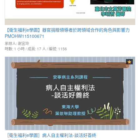
【衛生福利e學園】器官捐贈領導者於跨領域合作的角色與影響力
PMOHW115100671
承辦人:
謝宜玲
時數: 1 小時 / 成員: 17 人 / 編號: 1156
［衛生福利e學園］病人自主權利法-談活好善終