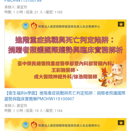
PMOHW115100799
承辦人:
謝宜玲
時數: 1 小時 / 成員: 21 人 / 編號: 1165
【衛生福利e學園】進階重症挑戰與死亡判定陷阱：捐贈者照護國際
趨勢與臨床實務解PMOHW115100907
承辦人:
謝宜玲
時數: 1 小時 / 成員: 19 人 / 編號: 1164