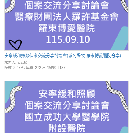
安寧緩和照顧個案交流分享討論會(系列場次-羅東博愛醫院分享)
承辦人:
黃嘉綺
時數: 2 小時 / 成員: 272 人 / 編號: 1187