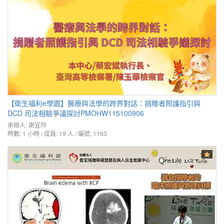
【衛生福利e學園】醫療與法學的跨界對話：捐贈者照護指引與
DCD 司法相驗爭議探討PMOHW115100906
承辦人:
謝宜玲
時數: 1 小時 / 成員: 19 人 / 編號: 1163