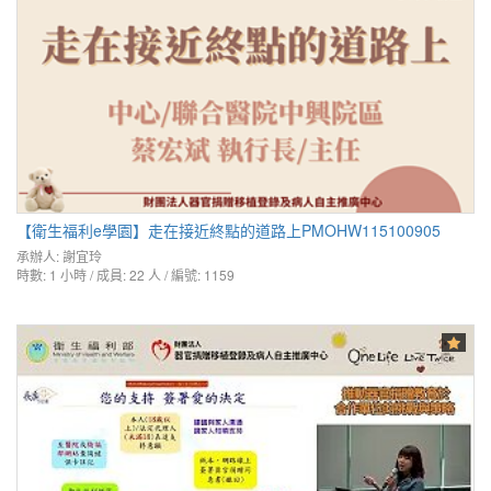
【衛生福利e學園】走在接近終點的道路上PMOHW115100905
承辦人:
謝宜玲
時數: 1 小時 / 成員: 22 人 / 編號: 1159