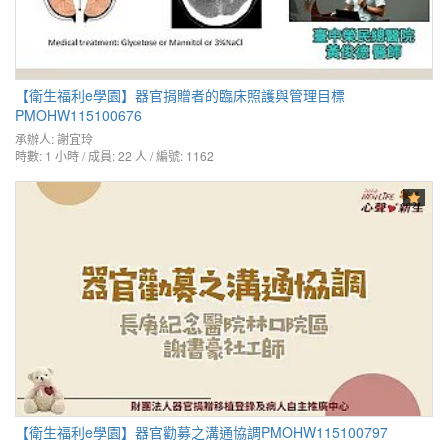
【衛生福利e學園】器官捐贈者的臨床照護與管理目標
PMOHW115100676
承辦人:
謝宜玲
時數: 1 小時 / 成員: 22 人 / 編號: 1162
【衛生福利e學園】器官勸募之溝通協調PMOHW115100797