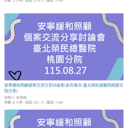
時數: 3 小時 / 成員: 274 人 / 編號: 1195
安寧緩和照顧個案交流分享討論會(系列場次-臺北榮民總醫院桃園分
院分享)
承辦人:
彭明珠
時數: 2 小時 / 成員: 251 人 / 編號: 1189