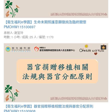
【衛生福利e學園】生命末期照護意願徵詢及臨終關懷
PMOHW115100697
承辦人:
謝宜玲
時數: 1 小時 / 成員: 25 人 / 編號: 1170
【衛生福利e學園】器官捐贈移植相關法規與器官分配原則
PMOHW115100908