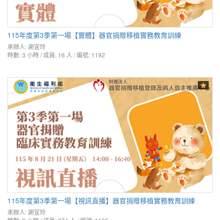
115年度第3季第一場【實體】器官捐贈移植實務教育訓練
承辦人:
謝宜玲
時數: 3 小時 / 成員: 16 人 / 編號: 1192
115年度第3季第一場【視訊直播】器官捐贈移植實務教育訓練
承辦人:
謝宜玲