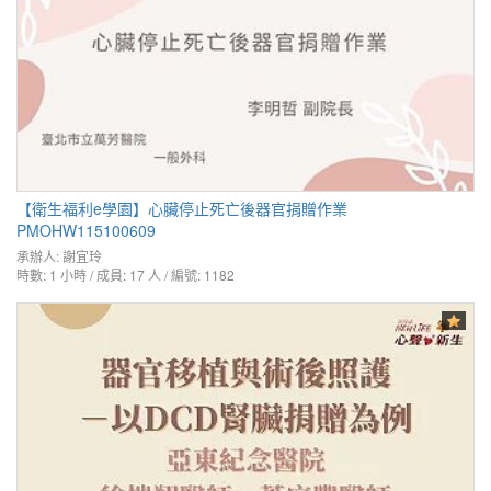
【衛生福利e學園】心臟停止死亡後器官捐贈作業
PMOHW115100609
承辦人:
謝宜玲
時數: 1 小時 / 成員: 17 人 / 編號: 1182