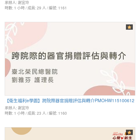
承辦人:
謝宜玲
時數: 1 小時 / 成員: 29 人 / 編號: 1161
【衛生福利e學園】跨院際器官捐贈評估與轉介PMOHW115100612
承辦人:
謝宜玲
時數: 1 小時 / 成員: 23 人 / 編號: 1160