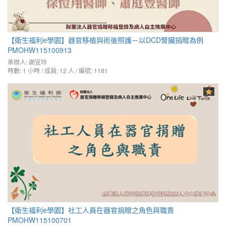
【衛生福利e學園】器官移植與術後照護－以DCD腎臟捐贈為例
PMOHW115100913
承辦人:
謝宜玲
時數: 1 小時 / 成員: 12 人 / 編號: 1181
【衛生福利e學園】社工人員在器官捐贈之角色與職責
PMOHW115100701