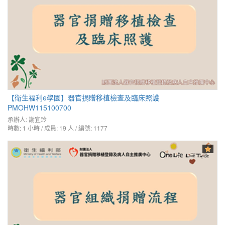
【衛生福利e學園】器官捐贈移植檢查及臨床照護
PMOHW115100700
承辦人:
謝宜玲
時數: 1 小時 / 成員: 19 人 / 編號: 1177