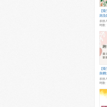
【衛
詢及臨
承辦人
時數: 
【衛
與轉介
承辦人
時數: 