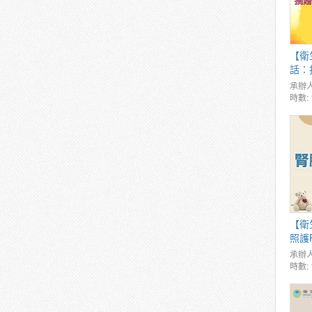
【衛
話：
議探討
承辦人
時數: 
【衛
照護P
承辦人
時數: 