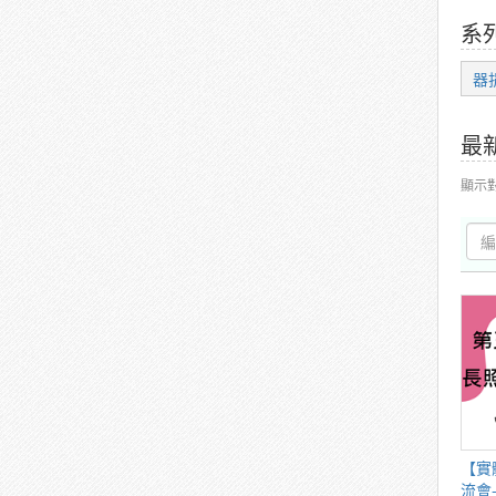
系
器
最
顯示
【實
流會