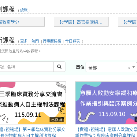
列課程
(
總覽
)
捐教育學分
【e學園】器官捐贈線上課程
新課程
(
更多
|
熱門
|
行事曆檢視
|
今日課表
)
對您開放且報名中的課程。
單位
全部
×
已額滿
體+視訊場】第三季臨床實務分享交
【實體+視訊場】意願人啟動安
-長照推動病人自主權利法課程
護作業指引與臨床案例分享課程