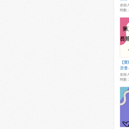
承辦人
時數: 
【實
流會
承辦人
時數: 