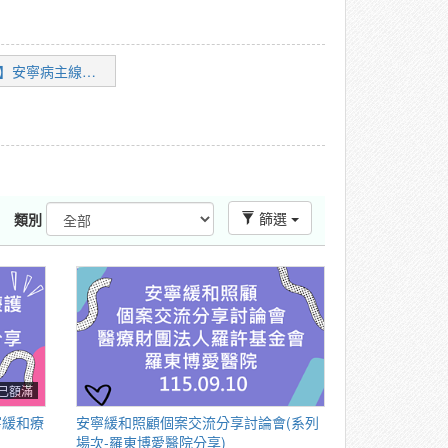
【e學園】安寧病主線上課程
篩選
類別
已額滿
寧緩和療
安寧緩和照顧個案交流分享討論會(系列
場次-羅東博愛醫院分享)