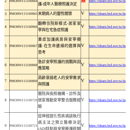
無
2
https://elearn.hrd.gov.tw/inf
PMOHW115100864
護
-
成年人醫療照護決定
V
末期病人的靈性關懷
3
https://elearn.hrd.gov.tw/inf
PMOHW115100865
翻轉住院新模式
-
居家安
V
4
https://elearn.hrd.gov.tw/inf
PMOHW115100866
寧與在宅急症照護
重症加護病房與安寧療
V
5
護
-
在生命邊緣的選擇與
https://elearn.hrd.gov.tw/inf
PMOHW115100867
思考
急診安寧照護的挑戰與因
V
6
https://elearn.hrd.gov.tw/inf
PMOHW115100868
應策略
高齡衰弱老人的安寧需求
V
7
https://elearn.hrd.gov.tw/inf
PMOHW115100869
與照護
醫院與長照機構、診所及
V
8
居家推動安寧整合服務經
https://elearn.hrd.gov.tw/inf
PMOHW115100720
驗
從神經退化性疾病談執行
病主法之預立醫療決定
V
9
https://elearn.hrd.gov.tw/inf
PMOHW115100721
(AD)
特點與安寧療護經驗