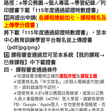
路徑：e等公務園→個人專區→學習紀錄／列
印證書下載「115年度通過認證時數證書」
3️⃣再提出申請
(
各課程連結如
七、
課程報名及
上傳學分證書
)
將下載「115年度通過認證時數證書」，至本
中心教育訓練學習平台報名並上傳證書
（pdf/jpg/png）
4️⃣
課程審查通過您可至本系統【我的課程→
已修課程】中下載證書
四、 課程審查通過條件
✔完課證書須載明正確的
課程序號
及
課程主題
✔證書姓名為「中文姓名」(非個人暱稱或代號)顯
示，資料錯誤恕不認列。
✔請使用本人於e等公務園註冊帳號，或是以公務
人員人事服務網（eCPA）登入學習，請避免使用
FB／Google／Apple登入，亦勿使用多個帳號，否
則學習時數將無法合併計算至e等公務園＋學習平