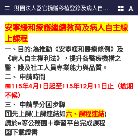
財團法人器官捐贈移植登錄及病人自主推廣中心
安寧緩和療護繼續教育及病人自主線
上課程
一、目的:為推動《安寧緩和醫療條例》及
《病人自主權利法》，提升各醫療機構之
醫、護及社工人員專業能力與品質。
二、 申請時間
📅115年4月1日起至115年12月11日止（逾期
不候）
三、 申請學分
4️⃣
步驟
1️⃣先上課(上課連結如
六、課程連結
)
請於e等公務園＋學習平台完成課程
2️⃣下載證書