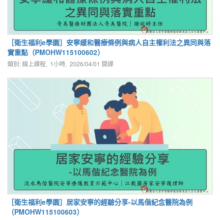
［衛生福利e學園］安寧緩和醫療條例與病人自主權利法之異同與落
實重點（PMOHW115100602）
類別: 線上課程, 1小時,
2026/04/01
開課
［衛生福利e學園］居家安寧的經驗分享-以馬偕紀念醫院為例
（PMOHW115100603）