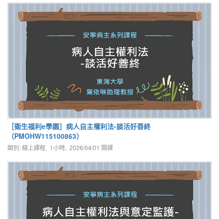
［衛生福利e學園］病人自主權利法-談活好善終
（PMOHW115100863）
類別: 線上課程, 1小時,
2026/04/01
開課