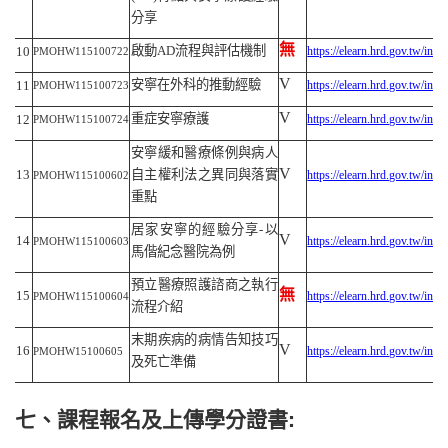
分享
無
啟動
AD
流程與評估機制
10
https://elearn.hrd.gov.tw/inf
PMOHW115100722
V
安寧在外科的推動經驗
11
https://elearn.hrd.gov.tw/inf
PMOHW115100723
V
重症安寧療護
12
https://elearn.hrd.gov.tw/inf
PMOHW115100724
安寧緩和醫療條例與病人
V
13
自主權利法之異同與落實
https://elearn.hrd.gov.tw/inf
PMOHW115100602
重點
居家安寧的經驗分享
-
以
V
14
https://elearn.hrd.gov.tw/inf
PMOHW115100603
馬偕紀念醫院為例
預立醫療照護諮商之執行
無
15
https://elearn.hrd.gov.tw/inf
PMOHW115100604
流程介紹
末期疾病的病情告知技巧
V
16
https://elearn.hrd.gov.tw/inf
PMOHW15100605
及死亡準備
七、課程報名及上傳學分證書: