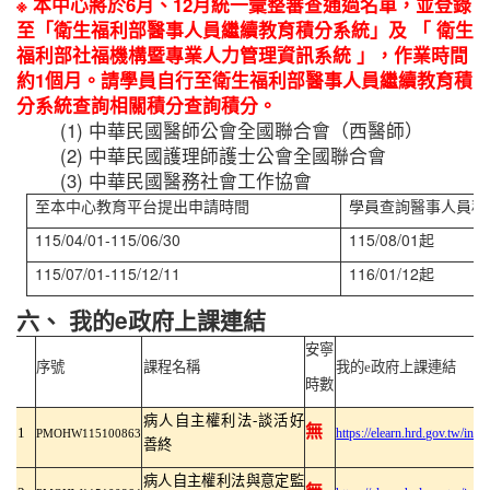
※
本中心將於6月、12月統一彙整審查通過名單，並登錄
至「衛生福利部醫事人員繼續教育積分系統」及
「
衛生
福利部社福機構暨專業人力管理資訊系統
」
，作業時間
約1個月。請學員自行至衛生福利部醫事人員繼續教育積
分系統查詢相關積分查詢積分。
(1) 中華民國醫師公會全國聯合會（西醫師）
(2) 中華民國護理師護士公會全國聯合會
(3) 中華民國醫務社會工作協會
至本中心教育平台提出申請時間
學員查詢醫事人員積
115/04/01-115/06/30
115/08/01起
115/07/01-115/12/11
116/01/12起
六、 我的e政府上課連結
安寧
序號
課程名稱
我的
e
政府上課連結
時數
病人自主權利法
-
談活好
無
1
https://elearn.hrd.gov.tw/inf
PMOHW115100863
善終
病人自主權利法與意定監