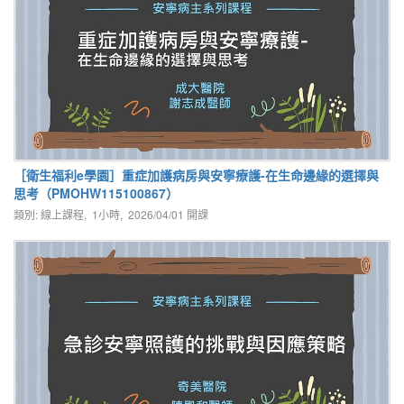
［衛生福利e學園］重症加護病房與安寧療護-在生命邊緣的選擇與
思考（PMOHW115100867）
類別: 線上課程, 1小時,
2026/04/01
開課