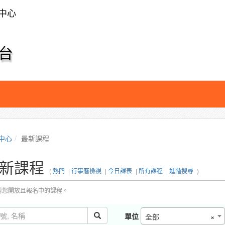
中心
台
中心
最新課程
新課程
(
熱門
|
行事曆檢視
|
今日課表
|
所有課程
|
進階搜尋
)
對您開放且報名中的課程。
單位
全部
×