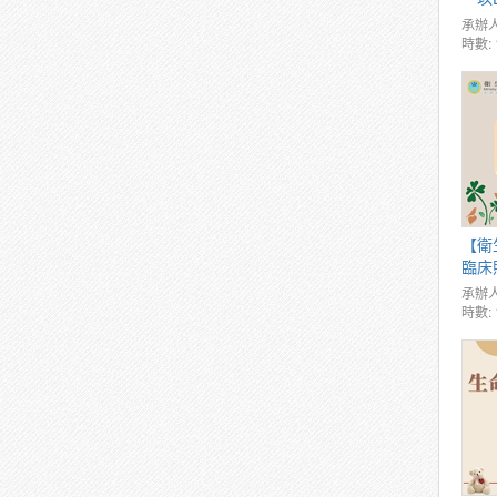
PMO
承辦人
時數: 
【衛
臨床照
承辦人
時數: 