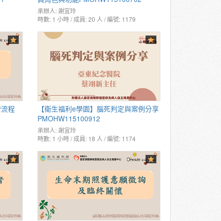
承辦人:
謝宜玲
時數: 1 小時 / 成員: 20 人 / 編號: 1179
贈流程
【衛生福利e學園】腦死判定與案例分享
PMOHW115100912
承辦人:
謝宜玲
時數: 1 小時 / 成員: 18 人 / 編號: 1174