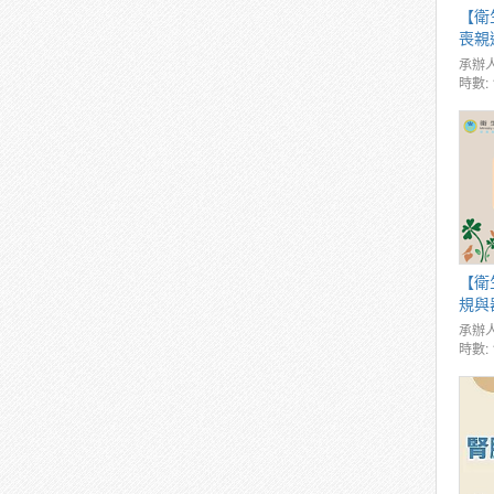
【衛
喪親
PMO
承辦人
時數: 
【衛
規與
承辦人
時數: 