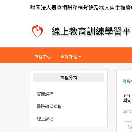
財團法人器官捐贈移植登錄及病人自主推廣
線上教育訓練學習平
課程中心
查詢課程
課程分類
課程
實體課程
最
醫院研習課程
顯示
線上課程