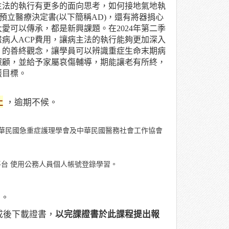
主法的執行有更多的面向思考，如何接地氣地執
預立醫療決定書
(
以下簡稱
AD)
，還有將器捐心
大愛可以傳承，都是新興課題。在
2024
年第二季
畫病人
ACP
費用，讓病主法的執行能夠更加深入
」的善終觀念，讓學員可以辨識重症生命末期病
照顧，並給予家屬哀傷輔導，期能讓老有所終，
護目標。
止
，逾期不候。
中華民國急重症護理學會及中華民國醫務社會工作協會
習平台 使用公務人員個人帳號登錄學習。
」。
成後下載證書，
以完課證書於此課程提出報