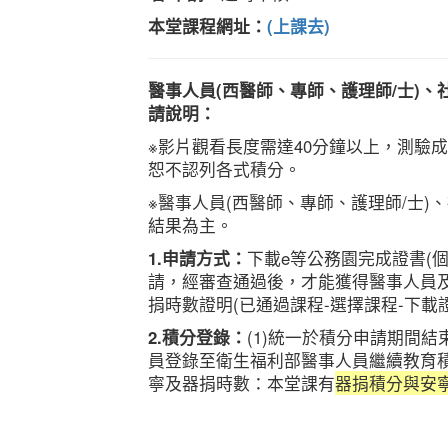
本堂課程網址：
(上課去)
醫事人員(西醫師、專師、護理師/士)
請說明：
※影片觀看長度需達40分鐘以上，測驗
恕不認列各式積分。
※醫事人員(西醫師、專師、護理師/士
結果為主。
1.申請方式：
下載e等公務園完成證書(個
請，經審查通過後，才能獲得醫事人員
捐時數證明(已通過課程-選擇課程-下載
2.積分登錄：
(1)統一於積分申請期間結束(
員登錄至衛生福利部醫事人員繼續教育積
寧及器捐時數：本堂課有
器捐積分與
安