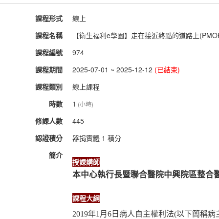
課程形式
線上
課程名稱
【衛生福利e學園】走在接近終點的道路上(PMOHW1
課程編號
974
課程期間
2025-07-01 ~ 2025-12-12
(已結束)
課程類別
線上課程
時數
1
(小時)
修課人數
445
認證積分
器捐實體 1 積分
簡介
授課講師
本中心
執行長暨
聯合醫院中興院區整合
課程大綱
2019
年
1
月
6
日病人自主權利法
(
以下簡稱病