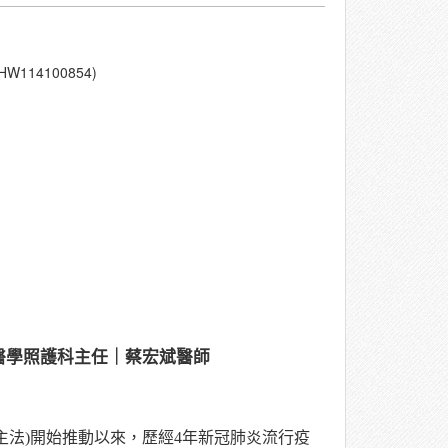
14100854)
醫學照護科
主任
｜
蔡宏斌醫師
主法
)
開始推動以來，歷經
4
年新冠肺炎流行疫