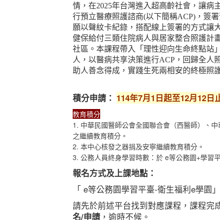
情，在
2025
年台灣進入超高齡社會，讓病
行預立醫療照護諮商
(
以下簡稱
ACP)
，簽署
願以聲紋卡紀錄，搭配線上簽署的方式讓
健保給付三類住院病人與居家整合照護計
社區。本課程帶入「理性迎向生命終點站
人，以醫病共享決策進行
ACP
，回歸全人
助人善念得成，實踐生死兩相安的終極照
積分申請：
114年7月1日起至12月12日
教育積分
1. 中華民國醫師公會全國聯合會（西醫師）、
之繼續教育積分。
2. 本中心核發之器捐及安寧繼續教育積分。
3. 公務人員終身學習時數：於 e等公務園+學
報名方式及上課地點：
「 e等公務園學習平臺-衛生福利e學園
請先於前述平台找到對應課程，課程完
名/申請
，逾時不候。