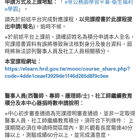
申請方式及上課地點：
「
e等公務園學習平臺-衛生福利
e學園
」。
請先於前述平台完成對應課程，
以完課證書於此課程提
出申請(報名)
，逾時不候。
※於前述平台上課前，請確認姓名為積分申請本人全名，
完課證書資料有誤將導致無法核對身分及後台資料，屆
時將無法認列醫事人員及社工人員相關積分。
本堂課程網址：
https://elearn.hrd.gov.tw/mooc/course_share.php?
code=4dde1ceaef3929de1f46d285d8f9c5ee
醫事人員(西醫師、專師、護理師/士)、社工師繼續教育
積分及本中心器捐時數申請說明：
※中心初步審查通過為完課證明審查通過，並非一定取得
醫事人員、社工師繼續教育積分，須符合下列條件： 上
課期間必須在申請時間區間內，影片觀看長度需達40分
鐘以上，測驗成績60分以上，並完成滿意度。