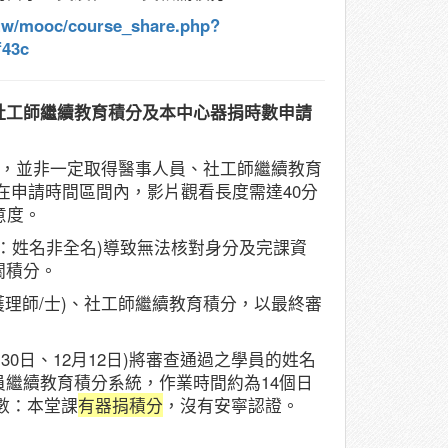
v.tw/mooc/course_share.php?
f43c
、社工師繼續教育積分及本中心器捐時數申請
過，並非一定取得醫事人員、社工師繼續教育
在申請時間區間內，影片觀看長度需達40分
意度。
：姓名非全名)導致無法核對身分及完課資
關積分。
護理師/士)、社工師繼續教育積分，以最終審
9月30日、12月12日)將審查通過之學員的姓名
繼續教育積分系統，作業時間約為14個日
數：本堂課
有器捐積分
，沒有安寧認證。