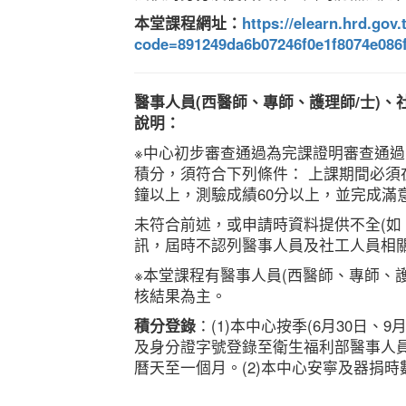
本堂課程網址：
https://elearn.hrd.go
code=891249da6b07246f0e1f8074e086
醫事人員(西醫師、專師、護理師/士)
說明：
※中心初步審查通過為完課證明審查通
積分，須符合下列條件： 上課期間必須
鐘以上，測驗成績60分以上，並完成滿
未符合前述，或申請時資料提供不全(如
訊，屆時不認列醫事人員及社工人員相
※本堂課程有醫事人員(西醫師、專師、
核結果為主。
積分登錄
：(1)本中心按季(6月30日、
及身分證字號登錄至衛生福利部醫事人員
曆天至一個月。(2)本中心安寧及器捐時