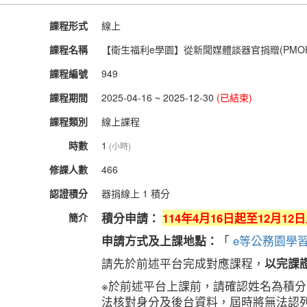
課程形式
線上
課程名稱
【衛生福利e學園】從新聞媒體談器官捐贈(PMOHW1
課程編號
949
課程期間
2025-04-16 ~ 2025-12-30
(已結束)
課程類別
線上課程
時數
1
(小時)
修課人數
466
認證積分
器捐線上 1 積分
積分申請：
114年4月16日起至12月12
簡介
申請方式及上課地點：
「
e等公務園學習
請先於前述平台完成對應課程，
以完課
※於前述平台上課前，請確認姓名為積
法核對身分及後台資料，屆時將無法認