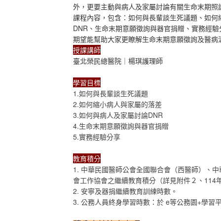
外，更要主動與病人及家屬討論有關生命末期照
課程內容，包含：如何與長輩談生死議題、如何
DNR、生命末期意願徵詢與器官捐贈、實務經驗
期望能幫助大家更瞭解生命末期意願徵詢及醫病
授課講師
臺北榮民總醫院｜楊琪護理師
學習目標
1.如何與長輩談生死議題
2.如何縮小病人與家屬的落差
3.如何與病人及家屬討論DNR
4.生命末期意願徵詢與器官捐贈
5.實務經驗分享
教育積分
1. 中華民國醫師公會全國聯合會（西醫師）、
會工作協會之繼續教育積分（詳見附件２、114
2. 安寧及器捐繼續教育訓練時數。
3. 公務人員終身學習時數：於 e等公務園+學