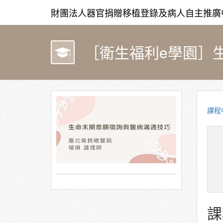
財團法人器官捐贈移植登錄及病人自主推廣
［衛生福利e學園］生
課程
課