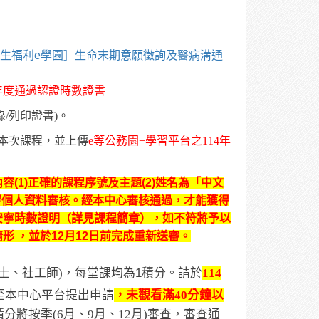
生福利e學園］生命末期意願徵詢及醫病溝通
年度通過認證時數證書
錄
/
列印證書
)
。
本次課程，並上傳
e
等公務園
+
學習平台之
114
年
(1)正確的課程序號及主題(2)姓名為「中文
影響個人資料審核。經本中心審核通過，才能獲得
安寧時數證明（詳見課程簡章），如不符將予以
 ，並於12月12日前完成重新送審。
士、社工師
)
，每堂課均為1積分。請於
114
至本中心平台提出申請
，未觀看滿
40
分鐘以
積分將按季
(6
月、
9
月、
12
月
)
審查，審查通