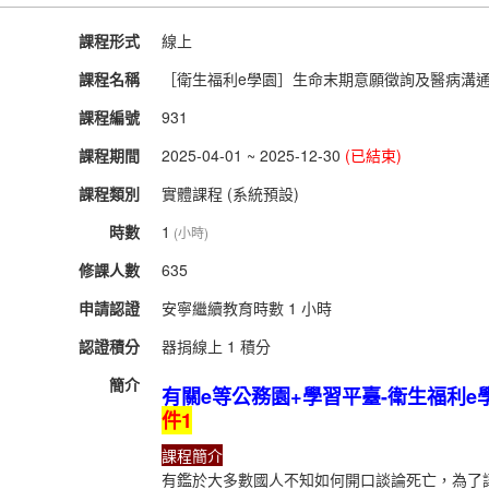
課程形式
線上
課程名稱
［衛生福利e學園］生命末期意願徵詢及醫病溝通技巧
課程編號
931
課程期間
2025-04-01 ~ 2025-12-30
(已結束)
課程類別
實體課程 (系統預設)
時數
1
(小時)
修課人數
635
申請認證
安寧繼續教育時數 1 小時
認證積分
器捐線上 1 積分
簡介
有關e等公務園+學習平臺-衛生福利
件1
課程簡介
有鑑於大多數國人不知如何開口談論死亡，為了