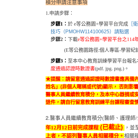
積分申請注意事項
1.
申請步驟：
步驟
1
：
於
e
等公務園
+
學習平台完成
［衛
技巧（PMOHW114100625）請點選
步驟
2
：
下載
e
等公務園
+
學習平台之
114
(E
等公務園路徑
:
個人專區
-
學習紀
步驟
3
：
至本中心教育訓練學習平台報名
度通過認證時數證書
(pdf. jpg. png.)
。
★提醒：請留意通過認證時數證書應具備內容
姓名」(非個人暱稱或代號)顯示， 否則
醫事人員繼續教育積分，及本中心器捐或
退件，請自行留意教育訓練平台課程審查情形
2.
醫事人員繼續教育積分
(
醫師、護理師
/
(已截止)
年
12
月
12
日前完成課程
，並
上者，不認列醫事人員相關積分。
相關