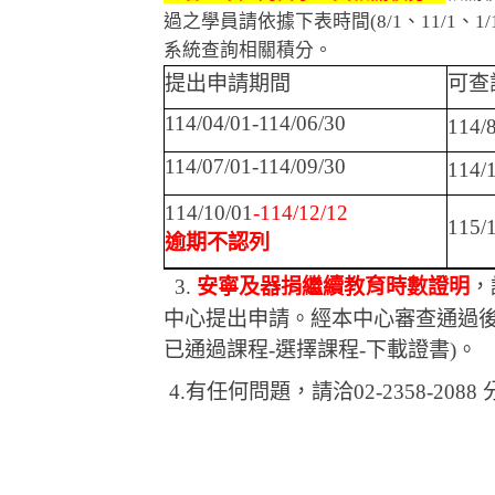
過之學員請依據下表時間
(8/1
、
11/1
、
1/
系統查詢相關積分。
提出申請期間
可查
114/04/01-114/06/30
114/8
114/07/01-114/09/30
114/
114/10/01
-114/12/12
115/
逾期不認列
3.
安寧及器捐繼續教育時數證明
，
中心提出申請。經本中心審查通過
已通過課程
-
選擇課程
-
下載證書
)
。
4.
有任何問題，請洽
02-2358-2088