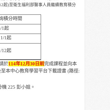
12
起
)
至衛生福利部醫事人員繼續教育積分
詢積分時間
/1
起
11/1
起
1/12
起
請於
114
年
12
月
30
日前
完成課程並向本
後至本中心教育學習平台下載證書
(
路徑
:
分機
225
彭小姐。