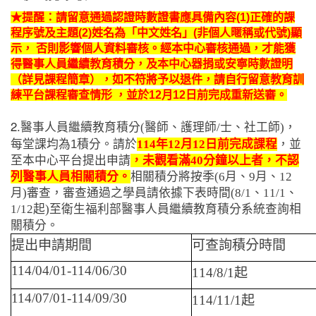
★提醒：請留意通過認證時數證書應具備內容(1)正確的課
程序號及主題(2)姓名為「中文姓名」(非個人暱稱或代號)顯
示， 否則影響個人資料審核。經本中心審核通過，才能獲
得醫事人員繼續教育積分，及本中心器捐或安寧時數證明
（詳見課程簡章），如不符將予以退件，請自行留意教育訓
練平台課程審查情形 ，並於12月12日前完成重新送審。
2.
醫事人員繼續教育積分
(
醫師、護理師
/
士、社工師
)
，
每堂課均為1積分。請於
114
年
12
月
12
日前完成課程
，並
至本中心平台提出申請
，未觀看滿
40
分鐘以上者，不認
列醫事人員相關積分。
相關積分將按季
(6
月、
9
月、
12
月
)
審查，審查通過之學員請依據下表時間
(8/1
、
11/1
、
1/12
起
)
至衛生福利部醫事人員繼續教育積分系統查詢相
關積分。
提出申請期間
可查詢積分時間
114/04/01-114/06/30
114/8/1
起
114/07/01-114/09/30
114/11/1
起