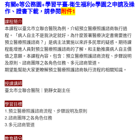
有關e等公務園+學習平臺-衛生福利e學園之申請及操
作、證書下載，請參閱
附件1
課程簡介
本課程以臺北市立聯合醫院為例，介紹預立醫療照護諮商執行過
程。「病人自主不是我決定就好，為什麼簽署醫療決定書需要進行
預立醫療照護諮商？」是病主法實施以來許多民眾的疑惑。期待課
程能增進人員對預立醫療照護諮商的了解，和主動推廣病人自主價
值之意願。本課程內容，包含：預立醫療照護諮商流程、步驟說明
及原則、諮商團隊之各角色任務、多元諮商管道。
期望能幫助大家更瞭解預立醫療照護諮商執行流程的相關知識。
授課講師
臺北市立聯合醫院｜劉靜女副主任
學習目標
1.預立醫療照護諮商流程、步驟說明及原則
2.諮商團隊之各角色任務
3.多元諮商管道
教育積分