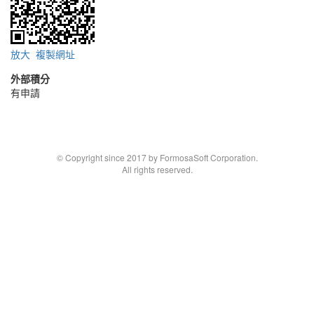
放大
複製網址
外部積分
有申請
© Copyright since 2017 by FormosaSoft Corporation.
All rights reserved.