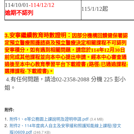
114/10/01
-114/12/12
115/1/12
起
逾期不認列
3.安寧繼續教育時數證明：
因部分機構回饋健保署認
定
預立醫療照護諮商
及
預立醫療決定
相關課程不可認列
安寧積分，如有遇到相關問題，請您於
114
年
12
月
30
日
前
完成其他課程並向本中心提出申請。經本中心審查通
過後至本中心教育學習平台下載證書
(
路徑
:
已通過課程
-
選擇課程
-
下載證書
)
。
4.
有任何問題，請洽
02-2358-2088
分機
225
彭小
姐。
附件:
1.
附件1、e等公務園上課說明及證明申請.pdf
(3.4 MB)
2.
附件2、114年度病人自主及安寧緩和照護知能線上課程(發文
版)0609.pdf
(246.7 KB)