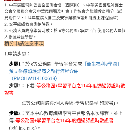
1. 中華民國醫師公會全國聯合會（西醫師）、中華民國護理師護士
公會全國聯合會及中華民國醫務社會工作協會之繼續教育積分（詳
見附件２、114年度病人自主及安寧緩和照護知能線上課程簡章）
2. 安寧繼續教育訓練時數。
3. 公務人員終身學習時數：於 e等公務園+學習平台 使用公務人員個
人帳號登錄學習。
積分申請注意事項
1.
申請步驟：
步驟
1
：
於
e
等公務園
+
學習平台完成
［衛生福利e學園］
預立醫療照護諮商之執行流程介紹
（PMOHW114100619）
步驟
2
：
下載
e
等公務園
+
學習平台之
114
年度通過認證時數
證書
(E
等公務園路徑
:
個人專區
-
學習紀錄
/
列印證書
)
。
步驟
3
：
至本中心教育訓練學習平台報名本次課程，並上
傳
e
等公務園
+
學習平台之
114
年度通過認證時數證書
(pdf. jpg. png.)
。