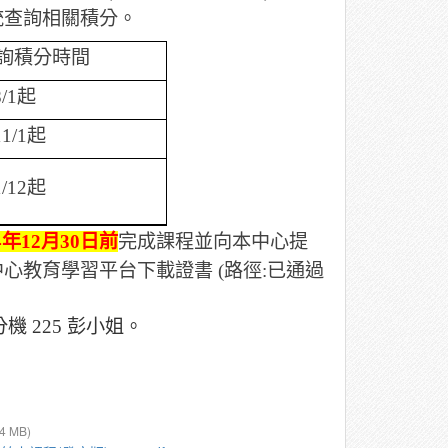
統查詢相關積分。
詢積分時間
/1
起
11/1
起
1/12
起
4
年
12
月
30
日前
完成課程並向本中心提
中心教育學習平台下載證書
(
路徑
:
已通過
分機
225
彭小姐。
.4 MB)