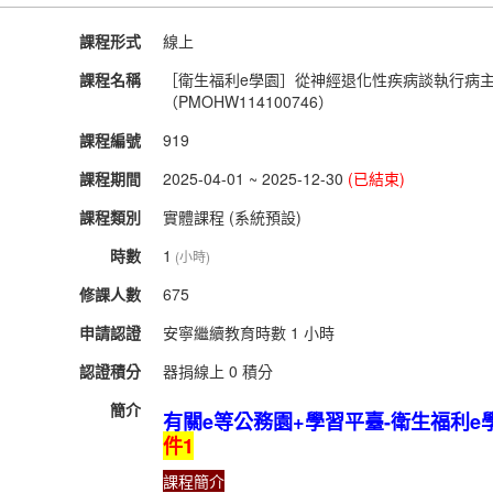
課程形式
線上
課程名稱
［衛生福利e學園］從神經退化性疾病談執行病主
（PMOHW114100746）
課程編號
919
課程期間
2025-04-01 ~ 2025-12-30
(已結束)
課程類別
實體課程 (系統預設)
時數
1
(小時)
修課人數
675
申請認證
安寧繼續教育時數 1 小時
認證積分
器捐線上 0 積分
簡介
有關e等公務園+學習平臺-衛生福利
件1
課程簡介