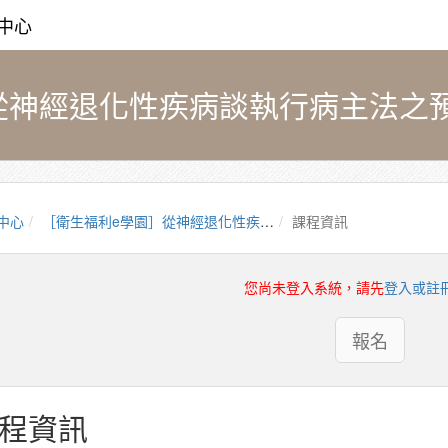
中心
中心
［衛生福利e學園］從神經退化性疾病談執行病主法之預立醫療決定(AD)特點與安寧療護經驗分享（PMOHW114100746）
課程資訊
您尚未登入系統，請先
登入或註
報名
程資訊