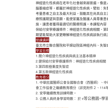
神經退化性疾病在老年化社會越來越普遍，像是
腦萎縮症等，都屬於神經退化性疾病。譬如：失
考量患者之自主及最大利益，鼓勵其在尚具自主
療照護期望與意願，能使家屬及醫護人員尊重患
施，讓患者獲得最適切的醫療照護。本課程內容
保給付安寧療護條件：神經退化性疾病相關、第
期望能幫助大家更瞭解神經退化性疾病談執行病主
授課講師
臺北市立聯合醫院和平婦幼院區神經內科、失智
學習目標
1.簡介神經退化性疾病與病主法基本精神
2.健保給付安寧療護條件：神經退化性疾病相關
3.第四款極重度失智症
4.第五款神經退化性疾病
教育積分
1. 中華民國醫師公會全國聯合會（西醫師）、
會工作協會之繼續教育積分（詳見附件２、114
2. 安寧繼續教育訓練時數。
3. 公務人員終身學習時數：
於
e
等公務園
+
學