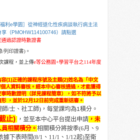
福利e學園］從神經退化性疾病談執行病主法
（PMOHW114100746）請點選
度通過認證時數證書
錄
/
列印證書
)
。
次課程，並上傳
e
等公務園
+
學習平台之
114
年度
(1)正確的課程序號及主題(2)姓名為「中文
影響個人資料審核。經本中心審核通過，才能獲得
安寧時數證明（詳見課程簡章），如不符將予以
 ，並於12月12日前完成重新送審。
理師
/
士、社工師
)
，每堂課均為1積分。
截止)
，並至本中心平台提出申請
，未
人員相關積分。
相關積分將按季
(6
月、
9
依據下表時間
(8/1
、
11/1
、
1/12
起
)
至衛