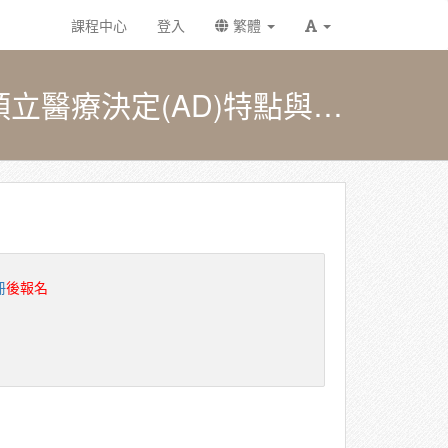
課程中心
登入
繁體
［衛生福利e學園］從神經退化性疾病談執行病主法之預立醫療決定(AD)特點與安寧療護經驗分享（PMOHW114100746）
冊
後報名