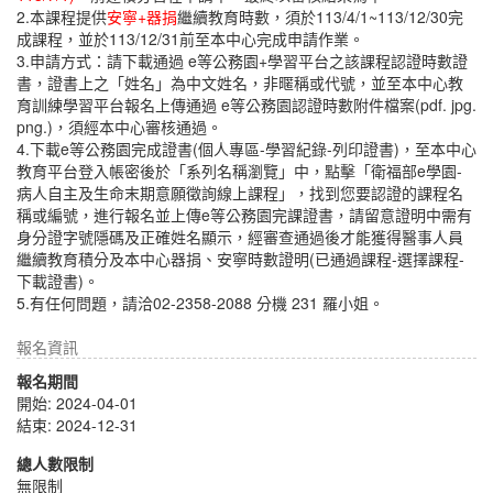
2.本課程提供
安寧+器捐
繼續教育時數，須於113/4/1~113/12/30完
成課程，並於113/12/31前至本中心完成申請作業。
3.申請方式：請下載通過 e等公務園+學習平台之該課程認證時數證
書，證書上之「姓名」為中文姓名，非暱稱或代號，並至本中心教
育訓練學習平台報名上傳通過 e等公務園認證時數附件檔案(pdf. jpg.
png.)，須經本中心審核通過。
4.下載e等公務園完成證書(個人專區-學習紀錄-列印證書)，至本中心
教育平台登入帳密後於「系列名稱瀏覽」中，點擊「衛福部e學園-
病人自主及生命末期意願徵詢線上課程」，找到您要認證的課程名
稱或編號，進行報名並上傳e等公務園完課證書，請留意證明中需有
身分證字號隱碼及正確姓名顯示，經審查通過後才能獲得醫事人員
繼續教育積分及本中心器捐、安寧時數證明(已通過課程-選擇課程-
下載證書)。
5.有任何問題，請洽02-2358-2088 分機 231 羅小姐。
報名資訊
報名期間
開始: 2024-04-01
結束: 2024-12-31
總人數限制
無限制