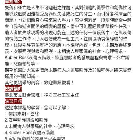
課程簡介
失落和死亡是人生不可迴避之課題，其對個體的衝擊性和創傷性可
能導致個體困難接受及適應失落或死亡的發生，而引發各種層面的
問題，也對個體身心帶來巨大壓力。哀傷調適是一段隨時間從中體
會自我和逝者關係的轉變的歷程。當中可能歷經數個階段性任務。
助人者於失落現場的出現可能在上述的任何一個段落中，在與哀傷
的情緒工作時，助人者便成為一個工具，往前協助哀傷經驗的整
理，往後引導哀傷歷程的適應。本課程內容，包含：末期及善終定
義、安寧照護與緩和照護、末期病人與家屬的社會、心理需求、
Kubler-Ross哀傷五階段、家庭照顧者的發展歷程與需求、死亡識
能、悲傷輔導等。
期望能幫助大家更瞭解末期病人之家屬照護及悲傷輔導之臨床實務
運用的相關知識。
其他更精采的內容，歡迎繼續觀看！
授課講師
臺北市立聯合醫院｜楊君宜社工室主任
學習目標
透過本課程的學習，您可以了解：
1.何謂末期、善終
2.安寧照護與緩和照護
3.末期病人與家屬的社會、心理需求
4.Kubler-Ross哀傷五階段
5.家庭照顧者的發展歷程與需求