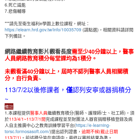
6.死亡識能
7.悲傷輔導
***請先至衛生福利e學園上數位課程，網址：
https://elearn.hrd.gov.tw/info/10035709
(請點選)，相關資料請詳閱
下列備註。
網路繼續教育影片觀看長度
需至少40
分鐘以上
，
醫事
人員網路教育積分每堂課
均為1積分。
未
觀看滿40分鐘以上，屆時
不
認列醫事人員相關積
分
，自行負責~
113/7/2以後修課者，
僅
認列安寧或器捐積分
~
備註
1.本課程提供
醫事人員
繼續教育積分(醫師、護理師/士、社工師)，須
於
113/4/1~113/7/1間
完成課程並至財團法人器官捐贈移植登錄及病
人自主推廣中心之教育訓練學習平台(
https://e-learning-
torsc.formosasoft.com/
)提出認列證書，
逾期不候(截止日期
113/7/1)
。前述積分皆在申請中，最終以審核結果為準。