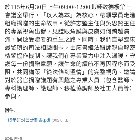
於
115
年
6
月
30
日上午
09:00~12:00北榮
致德樓第三
會議室舉行，「以人為本」為核心，帶領學員走進
組織捐贈的生命故事。從許志堅主任與吳思賢主任
的專業視角出發，見證眼角膜與皮膚如何跨越病
痛，開啟受贈者的重生之路。同時，我們直擊臨床
最繁瑣的司法相驗關卡，由廖書緯法醫師親自解密
檢警協作機制。讓我們在專業實力中注入溫暖，守
護每一份捐贈意願，讓生命的續航不再因程序而受
阻，共同構築「從法條到溫情」的完整視角。邀請
對於器官捐贈議題有興趣之專業人員（包含醫師、
專科護理師、護理師、移植協調師及社工人員等）
參與。
附件:
115年研討會計劃書.pdf
(302.6 KB)
報名資訊