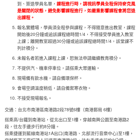
到、簽退學員名單，
課程進行時，請視訊學員全程保持麥克風
是關閉的狀態，避免影響課程進行，如嚴重影響課程會將您退
出課程。
報名實體場，學員須全程參與課程，不得隨意進出教室，課程
開始後20分鐘或逾該課程總時間1/4，不得接受學員進入教室
上課；離開教室超過30分鐘或逾該課程總時間1/4，該堂課不
列計積分。
未報名者若進入課程上課，恕無法申請繼續教育積分。
不提供汽、機車停車位，請搭乘大眾運輸。
現場備有飲水機，請自備環保杯。
會場空調溫度稍低，請自備禦寒衣物。
不接受現場報名。
交通：台北市南港區南港路2段78號6樓（南港郵局 6樓）
搭乘高/台鐵到南港站，從北出口至1樓，穿越南興公園至南港路2
段，往左手邊步行約8分鐘。
搭乘捷運到藍線南港站1A出口(南港路、北部流行音樂中心)至1樓，