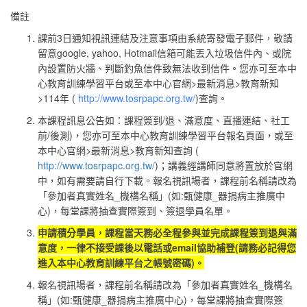
備註
課前3日通知視訊連結及注意事項由系統寄發電子郵件，敬請
留意google, yahoo, Hotmail信箱可能丟入垃圾信件內、或院
內設置防火牆、判斷釣魚信件致無法收到信件。您亦可至本中
心教育訓練學習平台或至本中心官網>最新消息>教育新知
>114年 (
http://www.tosrpapc.org.tw/
)查詢。
本課程訊息公告如：課程簽到/退、滿意度、直播連結、社工
前/後測)，您亦可至本中心教育訓練學習平台報名頁面，或至
本中心官網>最新消息>教育新知查詢 (
http://www.tosrpapc.org.tw/
)；講義經講師同意將置放於官網
中，如有需要請自行下載。報名視訊場者，課程前名稱請改為
「參加者真實姓名_機構名稱」(如:甄健康_器捐病主推廣中
心)，每堂課將抽查實際簽到、簽退學員名單。
申請積分學員，課程當天務必全程參與並完成課程簽到退與滿
意度，一律不接受課後以電話或email協助補登(請務必記得您
進入本中心教育訓練平台之帳號密碼)。
報名視訊場者，課程前名稱請改為「參加者真實姓名_機構名
稱」(如:甄健康_器捐病主推廣中心)，每堂課將抽查實際簽