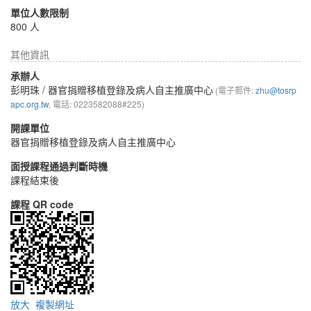
單位人數限制
800 人
其他資訊
承辦人
彭明珠
/ 器官捐贈移植登錄及病人自主推廣中心
(電子郵件:
zhu@tosrp
apc.org.tw
, 電話: 0223582088#225)
開課單位
器官捐贈移植登錄及病人自主推廣中心
面授課程通過判斷時機
課程結束後
課程 QR code
放大
複製網址