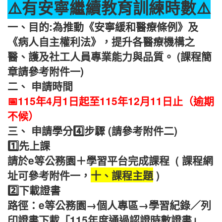
⚠️有
安寧繼續教育訓練時數
⚠️
一、目的:為推動《安寧緩和醫療條例》及
《病人自主權利法》，提升各醫療機構之
醫、護及社工人員專業能力與品質。
(課程簡
章請參考附件一)
二、 申請時間
📅115年4月1日起至115年12月11日止（逾期
不候）
三、 申請學分
4️⃣
步驟
(請參考附件二)
1️⃣先上課
請於e等公務園＋學習平台完成課程
(
課程網
址可參考附件一，
十、課程主題
)
2️⃣下載證書
路徑：e等公務園→個人專區→學習紀錄／列
印證書下載「115年度通過認證時數證書」