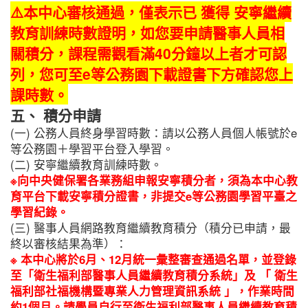
⚠️本中心審核通過，僅表示已
獲得
安寧繼續
教育訓練時數證明，如您要申請醫事人員相
關積分，課程需觀看滿40分鐘以上者才可認
列，您可至e等公務園下載證書下方確認您上
課時數。
五、 積分申請
(一) 公務人員終身學習時數：請以公務人員個人帳號於e
等公務園＋學習平台登入學習。
(二) 安寧繼續教育訓練時數。
※向中央健保署各業務組申報安寧積分者，須為本中心教
育平台下載安寧積分證書，非提交e等公務園學習平臺之
學習紀錄。
(三) 醫事人員網路教育繼續教育積分（積分已申請，最
終以審核結果為準）：
※
本中心將於6月、12月統一彙整審查通過名單，並登錄
至「衛生福利部醫事人員繼續教育積分系統」及
「
衛生
福利部社福機構暨專業人力管理資訊系統
」
，作業時間
約1個月。請學員自行至衛生福利部醫事人員繼續教育積