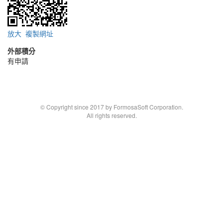
放大
複製網址
外部積分
有申請
© Copyright since 2017 by FormosaSoft Corporation.
All rights reserved.