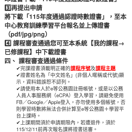
3️⃣再提出申請
將下載「115年度通過認證時數證書」，至本
中心教育訓練學習平台報名並上傳證書
（pdf/jpg/png）
4️⃣
課程審查通過您可至本系統【我的課程→
已修課程】中下載證書
四、 課程審查通過條件
✔完課證書須載明正確的
課程序號
及
課程主題
✔證書姓名為「中文姓名」(非個人暱稱或代號)顯
示，資料錯誤恕不認列。
✔請使用本人於e等公務園註冊帳號，或是以公務
人員人事服務網（eCPA）登入學習，請避免使用
FB／Google／Apple登入，亦勿使用多個帳號，否
則學習時數將無法合併計算至e等公務園＋學習平
台上課時。
✔上課期間須於申請期限內，若遭退件，須於
115/12/11前再次報名課將證書送審。