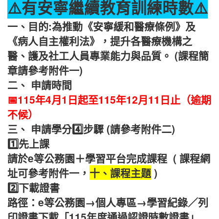
⚠️有
安寧繼續教育訓練時數
⚠️
一、目的:為推動《安寧緩和醫療條例》及
《病人自主權利法》，提升各醫療機構之
醫、護及社工人員專業能力與品質。
(課程簡
章請參考附件一)
二、 申請時間
📅115年4月1日起至115年12月11日止（逾期
不候）
三、 申請學分
4️⃣
步驟
(請參考附件二)
1️⃣先上課
請於e等公務園＋學習平台完成課程
(
課程網
址可參考附件一，
十、課程主題
)
2️⃣下載證書
路徑：e等公務園→個人專區→學習紀錄／列
印證書下載「115年度通過認證時數證書」