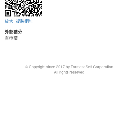
放大
複製網址
外部積分
有申請
© Copyright since 2017 by FormosaSoft Corporation.
All rights reserved.