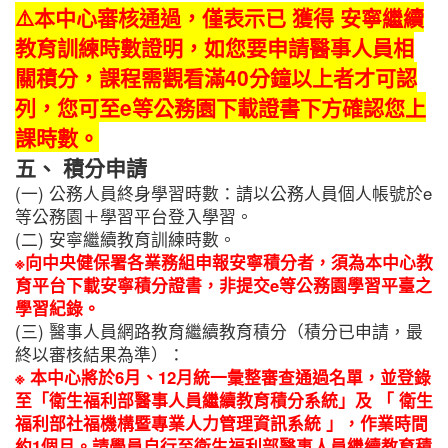
⚠️本中心審核通過，僅表示已
獲得
安寧繼續
教育訓練時數證明，如您要申請醫事人員相
關積分，課程需觀看滿40分鐘以上者才可認
列，您可至e等公務園下載證書下方確認您上
課時數。
五、 積分申請
(一) 公務人員終身學習時數：請以公務人員個人帳號於e
等公務園＋學習平台登入學習。
(二) 安寧繼續教育訓練時數。
※向中央健保署各業務組申報安寧積分者，須為本中心教
育平台下載安寧積分證書，非提交e等公務園學習平臺之
學習紀錄。
(三) 醫事人員網路教育繼續教育積分（積分已申請，最
終以審核結果為準）：
※
本中心將於6月、12月統一彙整審查通過名單，並登錄
至「衛生福利部醫事人員繼續教育積分系統」及
「
衛生
福利部社福機構暨專業人力管理資訊系統
」
，作業時間
約1個月。請學員自行至衛生福利部醫事人員繼續教育積