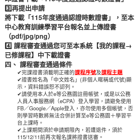
3️⃣再提出申請
將下載「115年度通過認證時數證書」，至本
中心教育訓練學習平台報名並上傳證書
（pdf/jpg/png）
4️⃣
課程審查通過您可至本系統【我的課程→
已修課程】中下載證書
四、 課程審查通過條件
✔完課證書須載明正確的
課程序號
及
課程主題
✔證書姓名為「中文姓名」(非個人暱稱或代號)顯
示，資料錯誤恕不認列。
✔請使用本人於e等公務園註冊帳號，或是以公務
人員人事服務網（eCPA）登入學習，請避免使用
FB／Google／Apple登入，亦勿使用多個帳號，否
則學習時數將無法合併計算至e等公務園＋學習平
台上課時。
✔上課期間須於申請期限內，若遭退件，須於
115/12/11前再次報名課將證書送審。