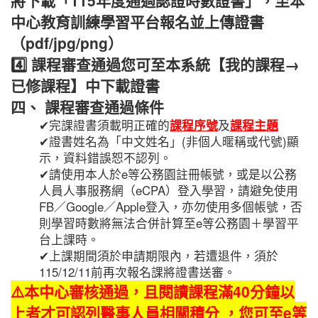
將下載「115年度通過認證時數證書」，至本
中心教育訓練學習平台報名並上傳證書
（pdf/jpg/png）
4️⃣
課程審查通過您可至本系統【我的課程→
已修課程】中下載證書
四、 課程審查通過條件
✔完課證書須載明正確的
課程序號
及
課程主題
✔證書姓名為「中文姓名」(非個人暱稱或代號)顯
示，資料錯誤恕不認列。
✔請使用本人於e等公務園註冊帳號，或是以公務
人員人事服務網（eCPA）登入學習，請避免使用
FB／Google／Apple登入，亦勿使用多個帳號，否
則學習時數將無法合併計算至e等公務園＋學習平
台上課時。
✔上課期間須於申請期限內，若遭退件，須於
115/12/11前再次報名課將證書送審。
⚠️本中心審核通過，且閱讀
課程滿40分鐘以
上者才可認列
醫事人員相關積分
，您可至e等