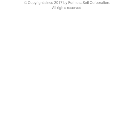
© Copyright since 2017 by FormosaSoft Corporation.
All rights reserved.