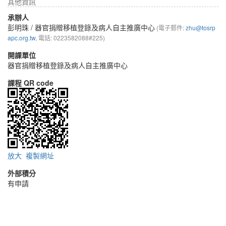
其他資訊
承辦人
彭明珠
/ 器官捐贈移植登錄及病人自主推廣中心
(電子郵件:
zhu@tosrp
apc.org.tw
, 電話: 0223582088#225)
開課單位
器官捐贈移植登錄及病人自主推廣中心
課程 QR code
放大
複製網址
外部積分
有申請