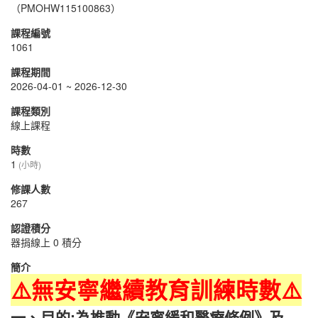
（PMOHW115100863）
課程編號
1061
課程期間
2026-04-01 ~ 2026-12-30
課程類別
線上課程
時數
1
(小時)
修課人數
267
認證積分
器捐線上 0 積分
簡介
⚠️
無
安寧繼續教育訓練時數
⚠️
一、目的:為推動《安寧緩和醫療條例》及