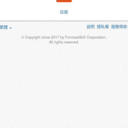
註冊
說明
隱私權
服務條款
繁體
© Copyright since 2017 by FormosaSoft Corporation.
All rights reserved.