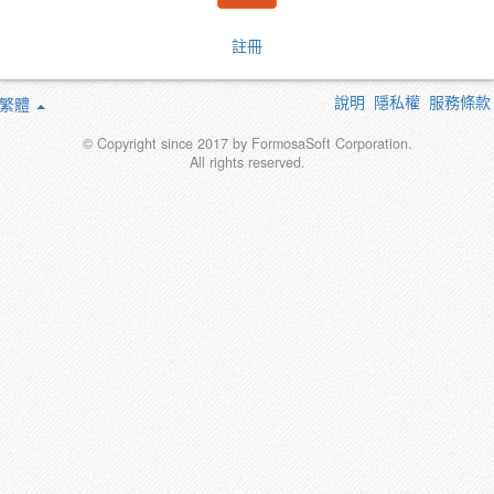
註冊
說明
隱私權
服務條款
繁體
© Copyright since 2017 by FormosaSoft Corporation.
All rights reserved.