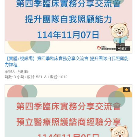
已截止
【實體+視訊場】第四季臨床實務分享交流會-提升團隊自我照顧能
力課程
承辦人:
彭明珠
時數: 3 小時 / 成員: 531 人 / 編號: 1012