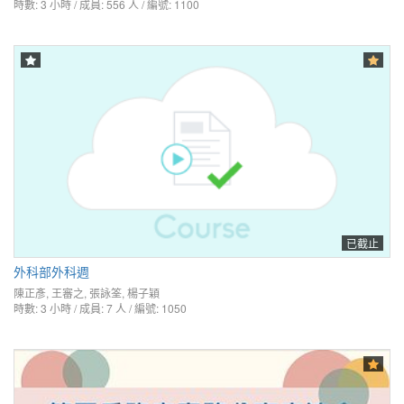
時數: 3 小時 / 成員: 556 人 / 編號: 1100
已截止
外科部外科週
陳正彥
,
王審之
,
張詠筌
,
楊子穎
時數: 3 小時 / 成員: 7 人 / 編號: 1050