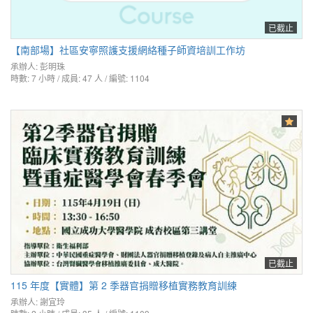
已截止
【南部場】社區安寧照護支援網絡種子師資培訓工作坊
承辦人:
彭明珠
時數: 7 小時 / 成員: 47 人 / 編號: 1104
已截止
115 年度【實體】第 2 季器官捐贈移植實務教育訓練
承辦人:
謝宜玲