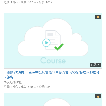
時數: 1 小時 / 成員: 547 人 / 編號: 1017
已截止
【實體+視訊場】第三季臨床實務分享交流會-安寧療護課程經驗分
享課程
承辦人:
彭明珠
時數: 3 小時 / 成員: 579 人 / 編號: 984