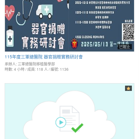
已截止
115年度三軍總醫院 器官捐贈實務研討會
承辦人:
三軍總醫院移植醫學部
時數: 4 小時 / 成員: 118 人 / 編號: 1136