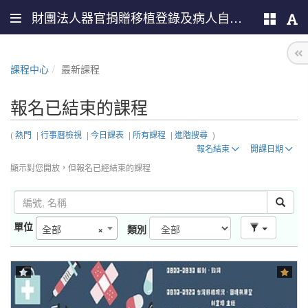
財團法人器官捐贈移植登錄及病人自主推廣中心
課程中心
最新課程
報名已結束的課程
(
熱門
|
行事曆檢視
|
今日課表
|
所有課程
|
進階搜尋
)
報名結束
開課日期
顯示對您開放，但報名已經結束的課程
單位
全部
×
類別