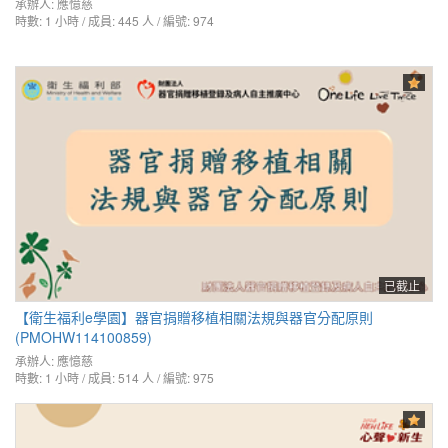
承辦人:
應憶慈
時數: 1 小時 / 成員: 445 人 / 編號: 974
已截止
【衛生福利e學園】器官捐贈移植相關法規與器官分配原則
(PMOHW114100859)
承辦人:
應憶慈
時數: 1 小時 / 成員: 514 人 / 編號: 975