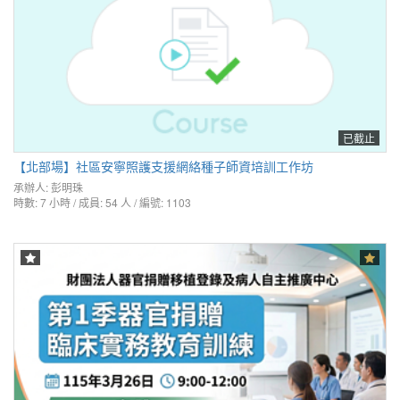
已截止
【北部場】社區安寧照護支援網絡種子師資培訓工作坊
承辦人:
彭明珠
時數: 7 小時 / 成員: 54 人 / 編號: 1103