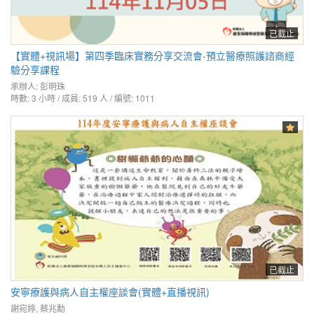
已截止
【實體+視訊場】第四季臨床實務分享交流會-預立醫療照護諮商經
驗分享課程
承辦人:
彭明珠
時數: 3 小時 / 成員: 519 人 / 編號: 1011
已截止
安寧療護與病人自主權座談會(實體+直播視訊)
謝宛婷
,
蔡兆勳