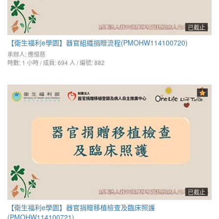
已截止
【衛生福利e學園】器官組織捐贈流程(PMOHW114100720)
承辦人:
應憶慈
時數: 1 小時 / 成員: 694 人 / 編號: 882
已截止
【衛生福利e學園】器官捐贈移植檢查及臨床照護
(PMOHW114100721)