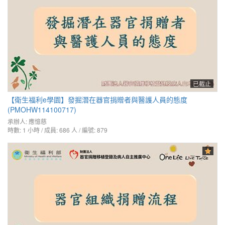
已截止
【衛生福利e學園】發掘潛在器官捐贈者與醫護人員的態度
(PMOHW114100717)
承辦人:
應憶慈
時數: 1 小時 / 成員: 686 人 / 編號: 879