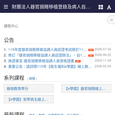
財團法人器官捐贈移植登錄及病人自主推廣中心
課程中心
公告
1.
115年度器官捐贈移植協調人員認證考試將於115年8月28日起開放報名，請先完成線上教育訓練
2026-07-30
2.
修訂「器官捐贈移植協調人員認證辦法」，自115年6月1日起實施，請詳見附檔。
2026-06-22
3.
換證事宜-器官捐贈移植協調人員資格證書
2023-11-29
4.
重要公告：請詳閱115年【衛生福利e學園】線上數位課程注意事項
2026-02-24
系列課程
(
總覽
)
器捐教育學分
【e學園】器官捐贈線上課程
【e學園】安寧病主線上課程
最新課程