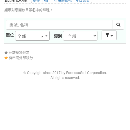
(
更多
|
熱門
|
行事曆檢視
|
今日課表
)
顯示對您開放且報名中的課程。
單位
全部
×
類別
允許現場參加
有申請外部積分
© Copyright since 2017 by FormosaSoft Corporation.
All rights reserved.