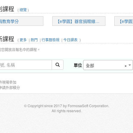
列課程
(
總覽
)
捐教育學分
【e學園】器官捐贈線上課程
新課程
(
更多
|
熱門
|
行事曆檢視
|
今日課表
)
對您開放且報名中的課程。
單位
全部
×
許現場參加
申請外部積分
© Copyright since 2017 by FormosaSoft Corporation.
All rights reserved.