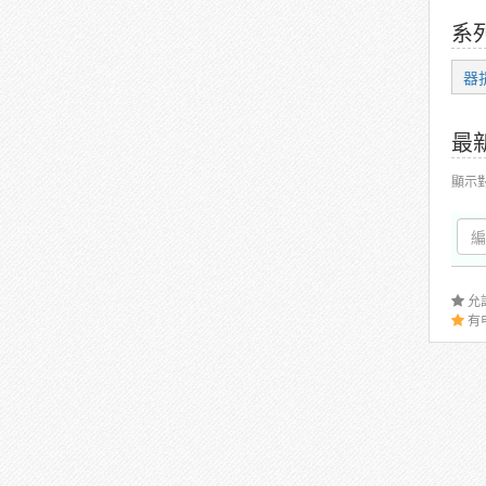
系
器
最
顯示
允
有